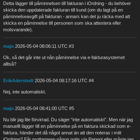
Detta lägger till påminnelsen till fakturan i iOrdning - du behöver
skicka den uppdaterade fakturan till kund (om du lagt på en
påminnelseavgift på fakturan - annars kan det ju räcka med att
skicka en påminnelse till personen som ska attestera eller
motsvarande).
majo
2026-05-04 08:06:11 UTC
#3
Ok, så det går inte ut nån påminnelse via e-fakturasystemet
alltså?
ErikAderstedt
2026-05-04 08:17:16 UTC
#4
Nej, inte automatiskt.
majo
2026-05-04 08:41:00 UTC
#5
Nu blir jag lite förvirrad. Du säger “inte automatiskt”. Men när jag
manuellt lägger till en påminnelse på en faktura skickad som e-
faktura, händer det då något annat än att den noteras i mitt
iOrdning? Får mottagaren någon notis via Peppol eller måste jag