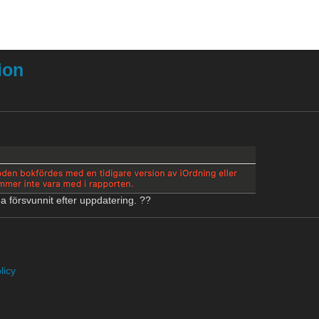
ion
a försvunnit efter uppdatering. ??
licy